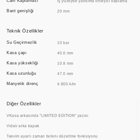
Cam Kaplaması
İç yüzeyde yansıma önleyici kaplama
Bant genişliği
20 mm
Teknik Özellikler
Su Geçirmezlik
10 bar
Kasa çapı
40.0 mm
Kasa yüksekliği
10.8 mm
Kasa uzunluğu
47.0 mm
Manyetik direnç
4.800 A/m
Diğer Özellikler
VKasa arkasında "LIMITED EDITION" yazısı
Vidalı arka kapak
Takvim ayarlı zaman farkını düzeltme fonksiyonu