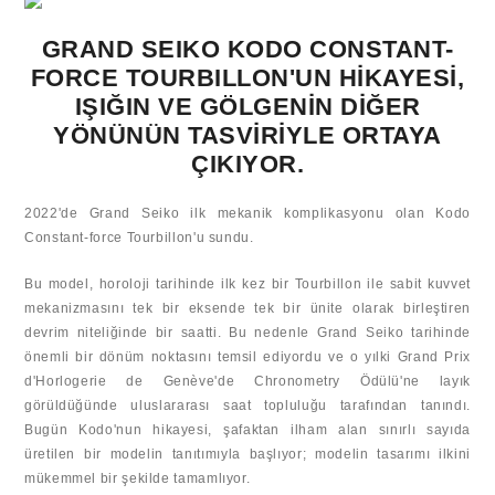
GRAND SEIKO KODO CONSTANT-
FORCE TOURBILLON'UN HİKAYESİ,
IŞIĞIN VE GÖLGENİN DİĞER
YÖNÜNÜN TASVİRİYLE ORTAYA
ÇIKIYOR.
2022'de Grand Seiko ilk mekanik komplikasyonu olan Kodo
Constant-force Tourbillon'u sundu.
Bu model, horoloji tarihinde ilk kez bir Tourbillon ile sabit kuvvet
mekanizmasını tek bir eksende tek bir ünite olarak birleştiren
devrim niteliğinde bir saatti. Bu nedenle Grand Seiko tarihinde
önemli bir dönüm noktasını temsil ediyordu ve o yılki Grand Prix
d'Horlogerie de Genève'de Chronometry Ödülü'ne layık
görüldüğünde uluslararası saat topluluğu tarafından tanındı.
Bugün Kodo'nun hikayesi, şafaktan ilham alan sınırlı sayıda
üretilen bir modelin tanıtımıyla başlıyor; modelin tasarımı ilkini
mükemmel bir şekilde tamamlıyor.