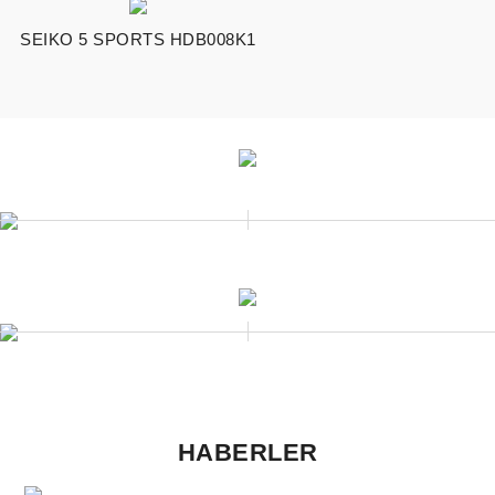
SEIKO 5 SPORTS HDB008K1
EVOLUTION 9
HERITAGE
SPORT
ELEGANCE
PROSPEX
PRESAGE
ASTRON
SEIKO 5 SPORTS
HABERLER