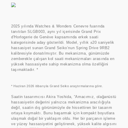
2025 yılında Watches & Wonders Cenevre fuarında
tanıtılan SLGB003, aynı yıl içerisinde Grand Prix
d'Horlogerie de Genève kapsamında erkek saati
kategorisinde aday gösterildi. Model, yıllık ±20 saniyelik
hassasiyet sunan Grand Seiko’nun Spring Drive 9RB2
kalibresiyle donatılmıştır. Bu mekanizma, günümüzde
zemberekle çalışan kol saati mekanizmaları arasında en
yüksek hassasiyete sahip mekanizma olma özelliğini
taşımaktadır. *
* Haziran 2026 itibarıyla Grand Seiko araştırmalarına göre.
Saatin tasarımcısı Akira Yoshida, “Amacımız, olağanüstü
hassasiyetin değerini yalnızca mekanizma aracılığıyla
değil, saatin dış görünümüyle de hissettiren bir tasarım
ortaya koymaktı. Bunu başarmak için kompakt boyutlara
ulaşmak doğal bir yaklaşım oldu. Her bir parçanın işleme
ve yüzey hassasiyetini geliştirerek, yüksek kalite algısını