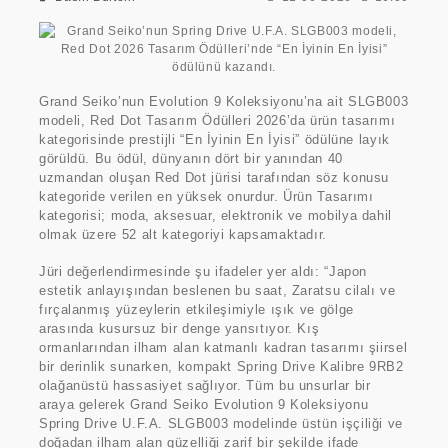
Grand Seiko’nun Evolution 9 Koleksiyonu’na ait SLGB003
modeli, Red Dot Tasarım Ödülleri 2026’da ürün tasarımı
kategorisinde prestijli “En İyinin En İyisi” ödülüne layık
görüldü. Bu ödül, dünyanın dört bir yanından 40
uzmandan oluşan Red Dot jürisi tarafından söz konusu
kategoride verilen en yüksek onurdur. Ürün Tasarımı
kategorisi; moda, aksesuar, elektronik ve mobilya dahil
olmak üzere 52 alt kategoriyi kapsamaktadır.
Jüri değerlendirmesinde şu ifadeler yer aldı: “Japon
estetik anlayışından beslenen bu saat, Zaratsu cilalı ve
fırçalanmış yüzeylerin etkileşimiyle ışık ve gölge
arasında kusursuz bir denge yansıtıyor. Kış
ormanlarından ilham alan katmanlı kadran tasarımı şiirsel
bir derinlik sunarken, kompakt Spring Drive Kalibre 9RB2
olağanüstü hassasiyet sağlıyor. Tüm bu unsurlar bir
araya gelerek Grand Seiko Evolution 9 Koleksiyonu
Spring Drive U.F.A. SLGB003 modelinde üstün işçiliği ve
doğadan ilham alan güzelliği zarif bir şekilde ifade