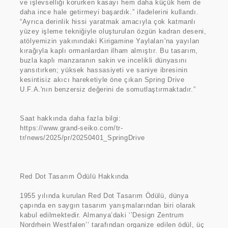
ve işlevselliği korurken kasayı hem daha küçük hem de
daha ince hale getirmeyi başardık.” ifadelerini kullandı.
“Ayrıca derinlik hissi yaratmak amacıyla çok katmanlı
yüzey işleme tekniğiyle oluşturulan özgün kadran deseni,
atölyemizin yakınındaki Kirigamine Yaylaları'na yayılan
kırağıyla kaplı ormanlardan ilham almıştır. Bu tasarım,
buzla kaplı manzaranın sakin ve incelikli dünyasını
yansıtırken; yüksek hassasiyeti ve saniye ibresinin
kesintisiz akıcı hareketiyle öne çıkan Spring Drive
U.F.A.'nın benzersiz değerini de somutlaştırmaktadır.”
Saat hakkında daha fazla bilgi:
https://www.grand-seiko.com/tr-
tr/news/2025/pr/20250401_SpringDrive
Red Dot Tasarım Ödülü Hakkında
1955 yılında kurulan Red Dot Tasarım Ödülü, dünya
çapında en saygın tasarım yarışmalarından biri olarak
kabul edilmektedir. Almanya’daki ‘’Design Zentrum
Nordrhein Westfalen’’ tarafından organize edilen ödül, üç