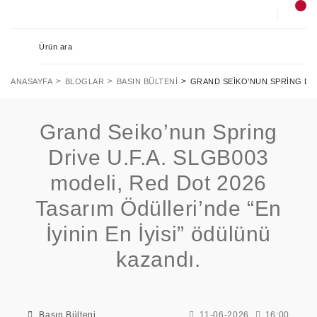
ANASAYFA
BLOGLAR
BASIN BÜLTENI
GRAND SEIKO’NUN SPRING DRIV
Grand Seiko’nun Spring
Drive U.F.A. SLGB003
modeli, Red Dot 2026
Tasarım Ödülleri’nde “En
İyinin En İyisi” ödülünü
kazandı.
Basın Bülteni
11-06-2026
16:00