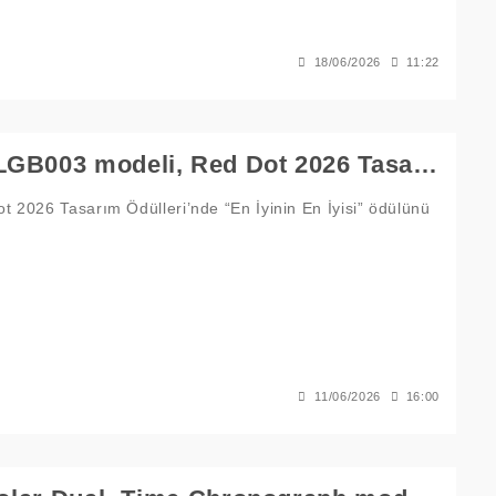
18/06/2026
11:22
Grand Seiko’nun Spring Drive U.F.A. SLGB003 modeli, Red Dot 2026 Tasarım Ödülleri’nde “En İyinin En İyisi” ödülünü kazandı.
 2026 Tasarım Ödülleri’nde “En İyinin En İyisi” ödülünü
11/06/2026
16:00