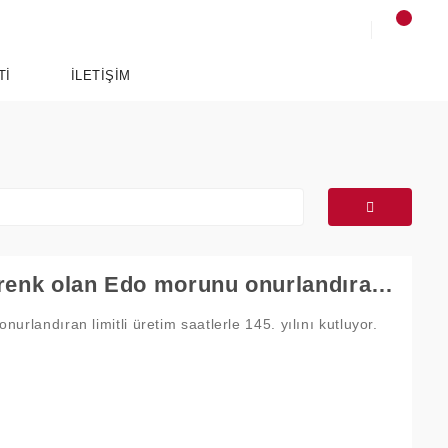
Tİ
İLETİŞİM
Seiko, Tokyo’nun mirasını yansıtan bir renk olan Edo morunu onurlandıran limitli üretim saatlerle 145. yılını kutluyor.
SPORTS
ANCE
ESSENTIALS
rlandıran limitli üretim saatlerle 145. yılını kutluyor.