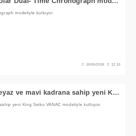
Seiko, 145. yılını yeni bir Astron GPS Solar Dual- Time Chronograph modeliyle kutluyor.
ograph modeliyle kutluyor.
10/06/2026
12:10
Seiko 145. yılını, dikkat çekici gümüş-beyaz ve mavi kadrana sahip yeni King Seiko VANAC modeliyle kutluyor.
 sahip yeni King Seiko VANAC modeliyle kutluyor.