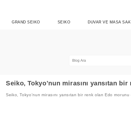
GRAND SEIKO
SEIKO
DUVAR VE MASA SAA
UTION 9
OSPEX
HERITAGE
PRESAGE
ASTRON
SPORT
SEIKO 5 
ELEG
Seiko, Tokyo’nun mirasını yansıtan bir renk olan Edo morunu onu