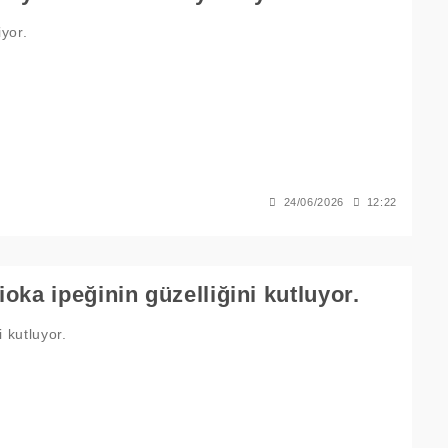
yor.
24/06/2026
12:22
oka ipeğinin güzelliğini kutluyor.
 kutluyor.