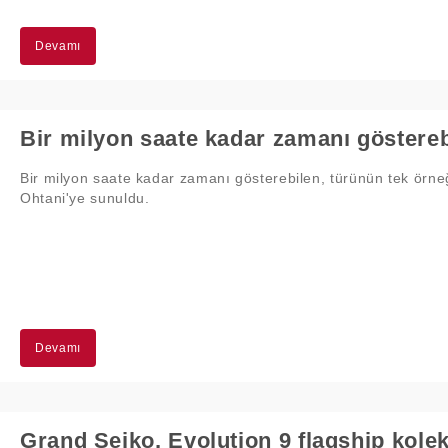
Devamı
Bir milyon saate kadar zamanı gösterebilen, türünün tek örneğ
Ohtani'ye sunuldu.
Devamı
Grand Seiko, Evolution 9 flagship kole