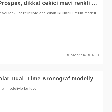
Seiko’nun 145. yıl dönümünü kutlayan Prospex, dikkat çekici mavi renkli bezelleriyle öne çıkan iki limitli üretim modeli tanıtıyor.
i renkli bezelleriyle öne çıkan iki limitli üretim modeli
04/06/2026
14:43
Seiko, 145. yılını yeni bir Astron GPS Solar Dual- Time Kronograf modeliyle kutluyor.
raf modeliyle kutluyor.