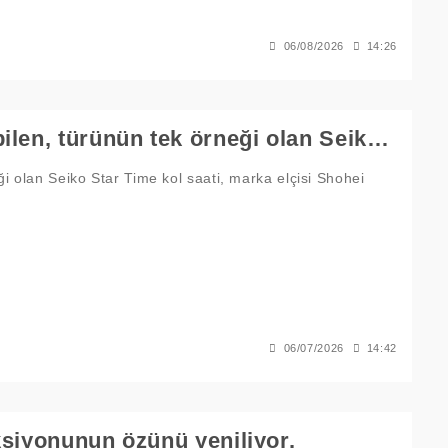
06/08/2026
14:26
Bir milyon saate kadar zamanı gösterebilen, türünün tek örneği olan Seiko Star Time kol saati, marka elçisi Shohei Ohtani'ye sunuldu.
i olan Seiko Star Time kol saati, marka elçisi Shohei
06/07/2026
14:42
ksiyonunun özünü yeniliyor.