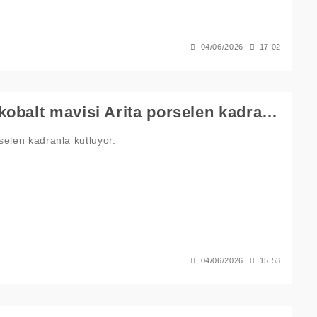
04/06/2026
17:02
Presage, Seiko’nun 145. yıl dönümünü kobalt mavisi Arita porselen kadranla kutluyor.
selen kadranla kutluyor.
04/06/2026
15:53