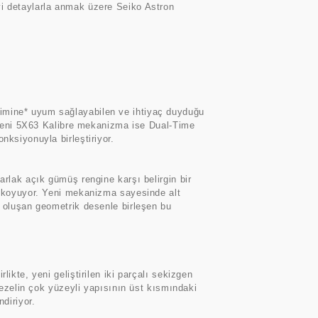
vi detaylarla anmak üzere Seiko Astron
limine* uyum sağlayabilen ve ihtiyaç duyduğu
. Yeni 5X63 Kalibre mekanizma ise Dual-Time
nksiyonuyla birleştiriyor.
arlak açık gümüş rengine karşı belirgin bir
ya koyuyor. Yeni mekanizma sayesinde alt
n oluşan geometrik desenle birleşen bu
ikte, yeni geliştirilen iki parçalı sekizgen
Bezelin çok yüzeyli yapısının üst kısmındaki
diriyor.