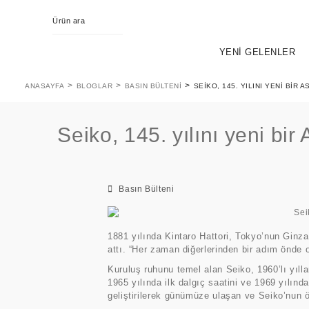
YENİ GELENLER
ANASAYFA
BLOGLAR
BASIN BÜLTENI
SEIKO, 145. YILINI YENI BI
Seiko, 145. yılını yeni bi
Basın Bülteni
KING SEIKO
EVOL
PR
1881 yılında Kintaro Hattori, Tokyo’nun Ginz
attı. “Her zaman diğerlerinden bir adım önde 
Kuruluş ruhunu temel alan Seiko, 1960’lı yılla
1965 yılında ilk dalgıç saatini ve 1969 yılınd
geliştirilerek günümüze ulaşan ve Seiko’nun ö