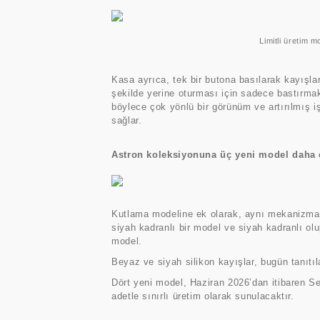
Limitli üretim model, kadran tasarı
Kasa ayrıca, tek bir butona basılarak kayışlar
şekilde yerine oturması için sadece bastırmak
böylece çok yönlü bir görünüm ve artırılmış i
sağlar.
Astron koleksiyonuna üç yeni model daha 
Kutlama modeline ek olarak, aynı mekanizma v
siyah kadranlı bir model ve siyah kadranlı olup
model.
Beyaz ve siyah silikon kayışlar, bugün tanıt
Dört yeni model, Haziran 2026’dan itibaren Se
adetle sınırlı üretim olarak sunulacaktır.