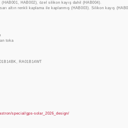
k (HAB001, HAB002), özel silikon kayış dahil (HAB004).
sarı altın renkli kaplama ile kaplanmış (HAB003). Silikon kayış (HAB0
m
lan toka
: RA01B14BK, RA01B14WT
astron/special/gps-solar_2026_design/