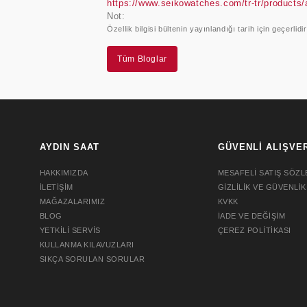
https://www.seikowatches.com/tr-tr/products/
Not:
Özellik bilgisi bültenin yayınlandığı tarih için geçerlidir
Tüm Bloglar
AYDIN SAAT
GÜVENLİ ALIŞVE
HAKKIMIZDA
MESAFELİ SATIŞ SÖZL
İLETİŞİM
GİZLİLİK VE GÜVENLİK
MAĞAZALARIMIZ
KVKK
BLOG
İADE VE DEĞİŞİM
YETKİLİ SERVİS
ÇEREZ POLİTİKASI
KULLANMA KILAVUZLARI
SIKÇA SORULAN SORULAR