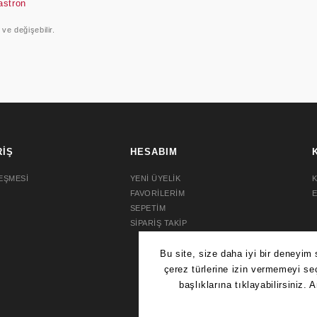
astron
 ve değişebilir.
RİŞ
HESABIM
EŞMESİ
YENİ ÜYELİK
K
FAVORİLERİM
SEPETİM
SİPARİŞ TAKİP