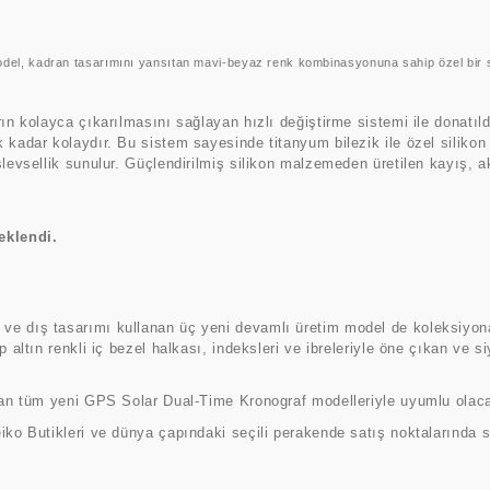
mını yansıtan mavi-beyaz renk kombinasyonuna sahip
özel bir 
ın kolayca çıkarılmasını sağlayan hızlı değiştirme sistemi ile donatıld
 kadar kolaydır. Bu sistem sayesinde titanyum bilezik ile özel silikon 
şlevsellik sunulur. Güçlendirilmiş silikon malzemeden üretilen kayış, a
eklendi.
e dış tasarımı kullanan üç yeni devamlı üretim model de koleksiyona 
 altın renkli iç bezel halkası, indeksleri ve ibreleriyle öne çıkan ve si
ılan tüm yeni GPS Solar Dual-Time Kronograf modelleriyle uyumlu olac
iko Butikleri ve dünya çapındaki seçili perakende satış noktalarında 