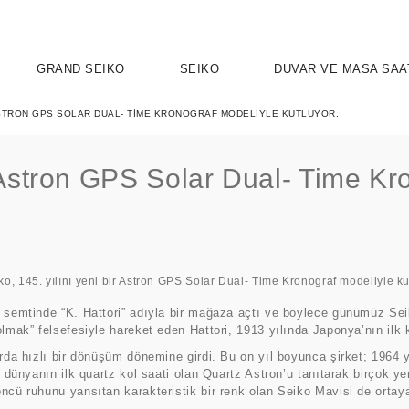
GRAND SEIKO
SEIKO
DUVAR VE MASA SAA
R ASTRON GPS SOLAR DUAL- TIME KRONOGRAF MODELIYLE KUTLUYOR.
r Astron GPS Solar Dual- Time Kr
UTION 9
OSPEX
HERITAGE
PRESAGE
ASTRON
SPORT
SEIKO 5 
ELEG
a semtinde “K. Hattori” adıyla bir mağaza açtı ve böylece günümüz Se
olmak” felsefesiyle hareket eden Hattori, 1913 yılında Japonya’nın ilk 
rda hızlı bir dönüşüm dönemine girdi. Bu on yıl boyunca şirket; 1964 y
a dünyanın ilk quartz kol saati olan Quartz Astron’u tanıtarak birçok 
ncü ruhunu yansıtan karakteristik bir renk olan Seiko Mavisi de ortaya