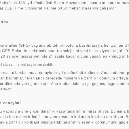
, Seiko’nun 145. yıl dönümünü Seiko Mavisinden ilham alan çarpıcı ma
lar Dual Time Kronograf Kalibre 5X63 mekanizmasıyla çalışıyor.
arımı
istemi'ne (GPS) bağlanarak tek bir butona basılmasıyla her zaman di
n GPS Solar ile elektronik saat teknolojisini yeni bir seviyeye taşıdı
1/20 saniye hassasiyetinde 24 saate kadar ölçüm yapabilen kronograf fo
ri olursa, manuel seçim gerekebilir.
larda kullanılan mavi detaylarla yıl dönümünü kutluyor. Ana kadranın p
 alt kadranlar, ferahlatıcı derecede modern ve zarif bir görünüm orta
ir düzende yerleştirilmiştir. Ana kadrandaki iç içe geçmiş üçgenlerde
atıyor.
ım deneyimi.
 yapısıyla öne çıkan dinamik kasa tasarımını miras alıyor. Bununla birl
ezi elde edilerek hafif titanyum kasanın kullanım konforu artırılıyor. 
ayla zarif bir kontrast oluşturarak tasarımın estetik görünümünü güçlen