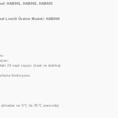
raf: HAB001, HAB002, HAB003
af Limitli Üretim Modeli: HAB004
nu
ayacı
daki 24 saat sayacı (saat ve dakika)
arlama fonksiyonu
 almadan ve 5°C ila 35°C arasında)