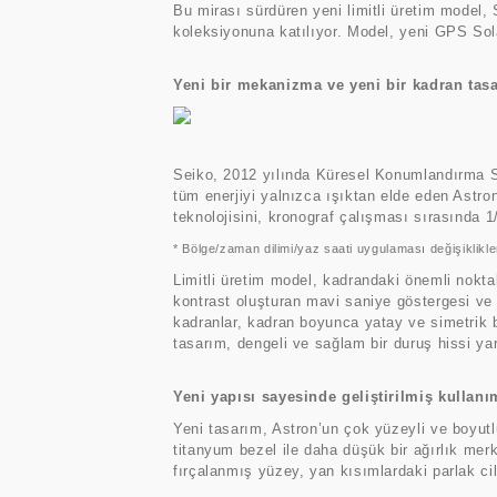
Bu mirası sürdüren yeni limitli üretim model
koleksiyonuna katılıyor. Model, yeni GPS So
Yeni bir mekanizma ve yeni bir kadran tas
Seiko, 2012 yılında Küresel Konumlandırma S
tüm enerjiyi yalnızca ışıktan elde eden Astro
teknolojisini, kronograf çalışması sırasında 
* Bölge/zaman dilimi/yaz saati uygulaması değişiklikle
Limitli üretim model, kadrandaki önemli nokta
kontrast oluşturan mavi saniye göstergesi ve
kadranlar, kadran boyunca yatay ve simetrik b
tasarım, dengeli ve sağlam bir duruş hissi yar
Yeni yapısı sayesinde geliştirilmiş kullan
Yeni tasarım, Astron’un çok yüzeyli ve boyutlu
titanyum bezel ile daha düşük bir ağırlık merk
fırçalanmış yüzey, yan kısımlardaki parlak cil