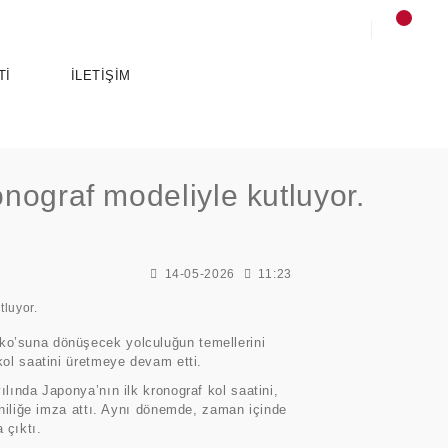
Tİ
İLETİŞİM
onograf modeliyle kutluyor.
14-05-2026
11:23
SPORTS
ANCE
ESSENTIALS
iko’suna dönüşecek yolculuğun temellerini
kol saatini üretmeye devam etti.
ılında Japonya’nın ilk kronograf kol saatini,
yeniliğe imza attı. Aynı dönemde, zaman içinde
 çıktı.