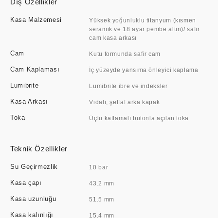
Dış Özellikler
Kasa Malzemesi
Yüksek yoğunluklu titanyum (kısmen
seramik ve 18 ayar pembe altın)/ safir
cam kasa arkası
Cam
Kutu formunda safir cam
Cam Kaplaması
İç yüzeyde yansıma önleyici kaplama
Lumibrite
Lumibrite ibre ve indeksler
Kasa Arkası
Vidalı, şeffaf arka kapak
Toka
Üçlü katlamalı butonla açılan toka
Teknik Özellikler
Su Geçirmezlik
10 bar
Kasa çapı
43.2 mm
Kasa uzunluğu
51.5 mm
Kasa kalınlığı
15.4 mm