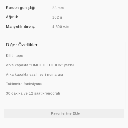
Kordon genişliği
23 mm
Ağırlık
162 g
Manyetik direnç
4,800 A/m
Diğer Özellikler
Kilitli tepe
Arka kapakta “LIMITED EDITION” yazısı
Arka kapakta yazılı seri numarası
Takimetre fonksiyonu
30 dakika ve 12 saat kronografı