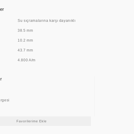
er
Su sıçramalarına karşı dayanıklı
38.5 mm
10.2 mm
43.7 mm
4.800 A/m
r
ergesi