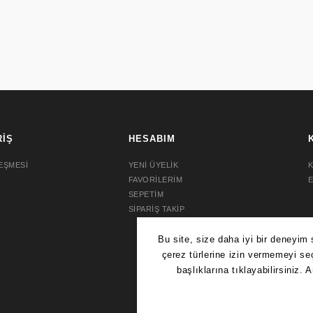
RİŞ
HESABIM
EŞMESİ
YENİ ÜYELİK
K
FAVORİLERİM
SEPETİM
SİPARİŞ TAKİP