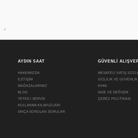
<
AYDIN SAAT
GÜVENLİ ALIŞVE
HAKKIMIZDA
MESAFELİ SATIŞ SÖZL
İLETİŞİM
GİZLİLİK VE GÜVENLİK
MAĞAZALARIMIZ
KVKK
BLOG
İADE VE DEĞİŞİM
YETKİLİ SERVİS
ÇEREZ POLİTİKASI
KULLANMA KILAVUZLARI
SIKÇA SORULAN SORULAR