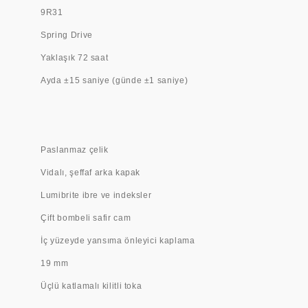
9R31
Spring Drive
Yaklaşık 72 saat
Ayda ±15 saniye (günde ±1 saniye)
Paslanmaz çelik
Vidalı, şeffaf arka kapak
Lumibrite ibre ve indeksler
Çift bombeli safir cam
İç yüzeyde yansıma önleyici kaplama
19 mm
Üçlü katlamalı kilitli toka