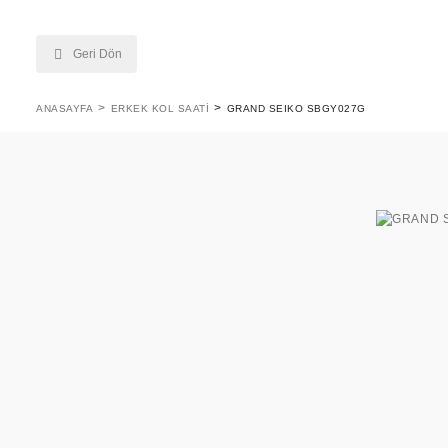
Geri Dön
ANASAYFA
ERKEK KOL SAATI
GRAND SEIKO SBGY027G