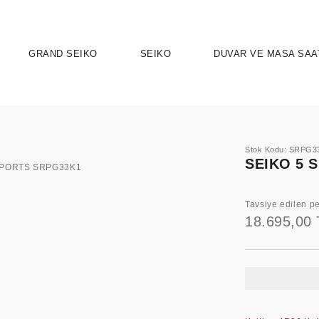
GRAND SEIKO
SEIKO
DUVAR VE MASA SAA
Stok Kodu: SRPG3
SEIKO 5 
Tavsiye edilen pe
18.695,00 
UTION 9
OSPEX
HERITAGE
PRESAGE
ASTRON
SPORT
SEIKO 5 
ELEG