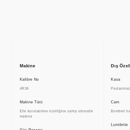
Makine
Dış Özell
Kalibre No
Kasa
4R36
Paslanmaz 
Makine Türü
Cam
Elle kurulabilme özelliğine sahip otomatik
Bombeli h
makine
Lumibrite
Güç Rezervi