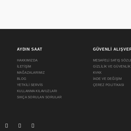
AYDIN SAAT
GÜVENLİ ALIŞVE
HAKKIMIZDA
MESAFELİ SATIŞ SÖZL
İLETİŞİM
GİZLİLİK VE GÜVENLİK
MAĞAZALARIMIZ
KVKK
BLOG
İADE VE DEĞİŞİM
YETKİLİ SERVİS
ÇEREZ POLİTİKASI
KULLANMA KILAVUZLARI
SIKÇA SORULAN SORULAR
SEIKO 5 SPORTS SRPG27K1
SEIKO 5 SP