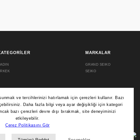
KATEGORİLER
MARKALAR
ADIN
GRAND SEIKO
ERKEK
SEIKO
SEIKO 5 SPORTS SRPG39K1