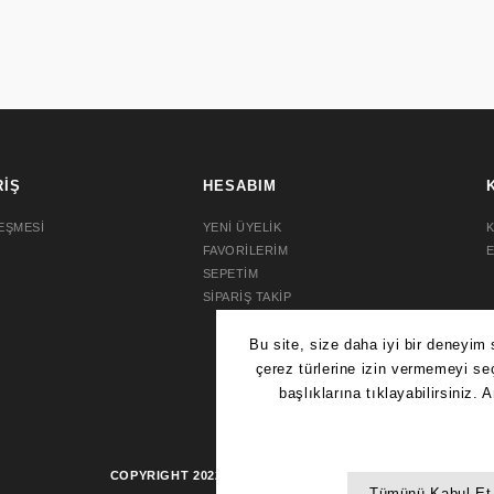
RİŞ
HESABIM
EŞMESİ
YENİ ÜYELİK
K
FAVORİLERİM
SEPETİM
SİPARİŞ TAKİP
COPYRIGHT 2022 © AYDIN SAAT.
TÜM HAKLARI SAKLIDIR.
ORTS SRPG29K1
SEIKO 5 SPORTS SRPG35K1