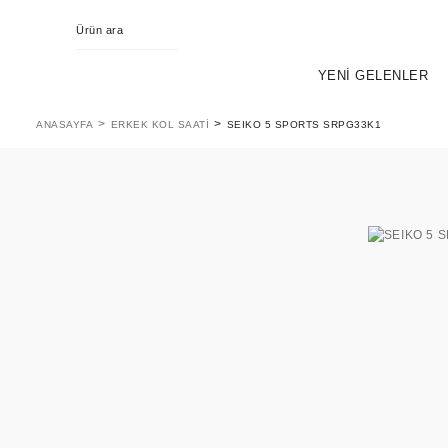
YENİ GELENLER
ANASAYFA
ERKEK KOL SAATI
SEIKO 5 SPORTS SRPG33K1
KING SEIKO
EVOL
PR