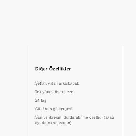
Diğer Özellikler
Şeffaf, vidalı arka kapak
Tek yöne döner bezel
24 taş
Gün/tarih göstergesi
Saniye ibresini durdurabilme özelliği (saati
ayarlama sırasında)