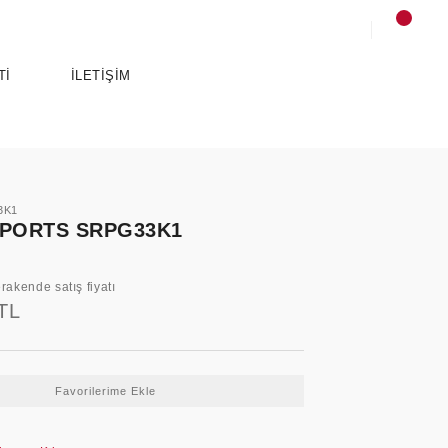
Tİ
İLETİŞİM
3K1
SPORTS SRPG33K1
rakende satış fiyatı
TL
SPORTS
ANCE
ESSENTIALS