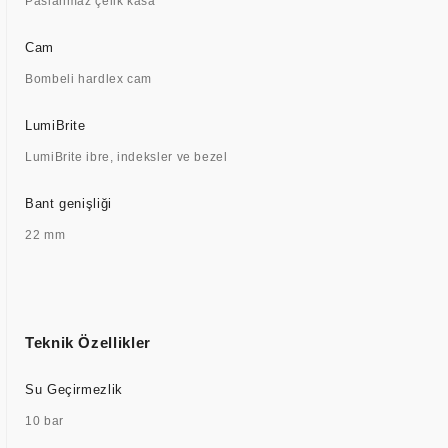
Paslanmaz çelik kasa
Cam
Bombeli hardlex cam
LumiBrite
LumiBrite ibre, indeksler ve bezel
Bant genişliği
22 mm
Teknik Özellikler
Su Geçirmezlik
10 bar