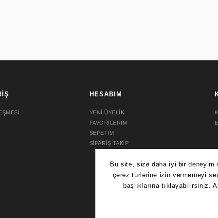
RİŞ
HESABIM
EŞMESİ
YENİ ÜYELİK
K
FAVORİLERİM
SEPETİM
SİPARİŞ TAKİP