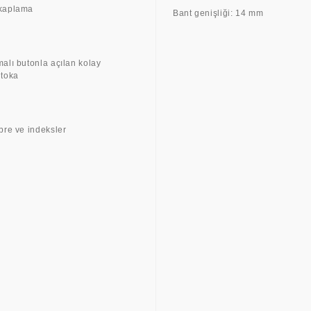
 kaplama
Bant genişliği: 14 mm
malı butonla açılan kolay
 toka
bre ve indeksler