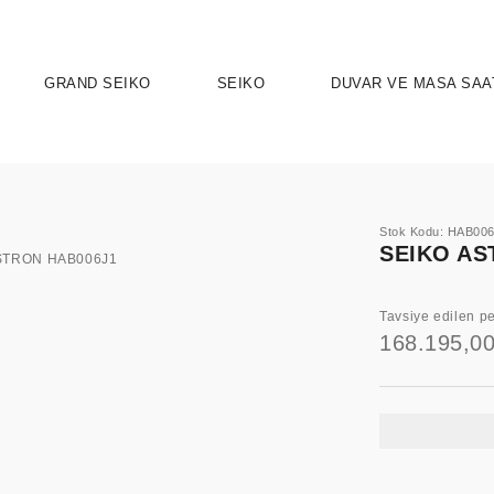
GRAND SEIKO
SEIKO
DUVAR VE MASA SAA
Stok Kodu: HAB00
SEIKO AS
Tavsiye edilen pe
168.195,0
UTION 9
OSPEX
HERITAGE
PRESAGE
ASTRON
SPORT
SEIKO 5 
ELEG