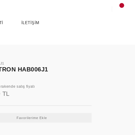
Tİ
İLETİŞİM
6J1
TRON HAB006J1
rakende satış fiyatı
0 TL
SPORTS
ANCE
ESSENTIALS