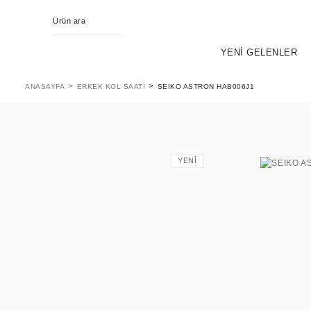
YENİ GELENLER
ANASAYFA
ERKEK KOL SAATI
SEIKO ASTRON HAB006J1
YENİ
KING SEIKO
EVOL
PR