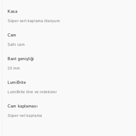
Kasa
Süper sert kaplama titanyum
Cam
Safir cam
Bant genişliği
20 mm
LumiBrite
LumiBrite ibre ve indeksler
Cam kaplaması
Süper net kaplama