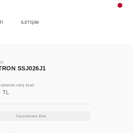
Tİ
İLETİŞİM
J1
TRON SSJ026J1
rakende satış fiyatı
0 TL
SPORTS
ANCE
ESSENTIALS