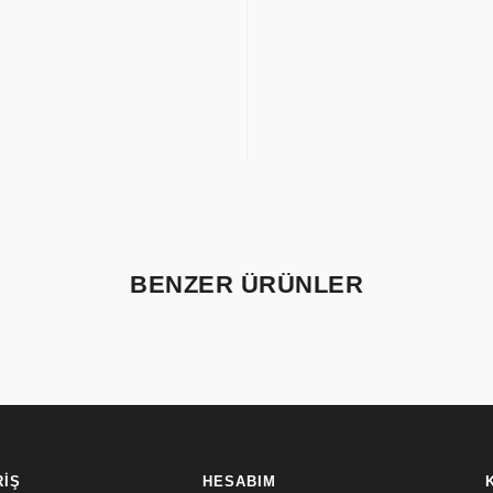
BENZER ÜRÜNLER
RİŞ
HESABIM