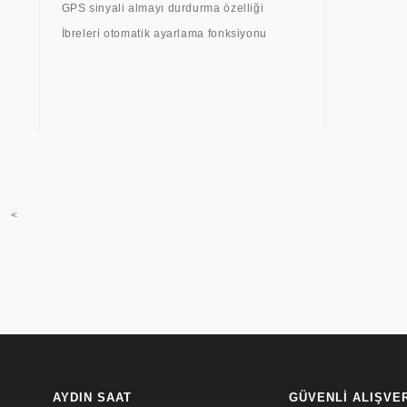
GPS sinyali almayı durdurma özelliği
İbreleri otomatik ayarlama fonksiyonu
<
AYDIN SAAT
GÜVENLİ ALIŞVE