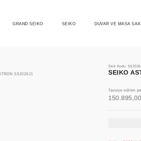
GRAND SEIKO
SEIKO
DUVAR VE MASA SAA
Stok Kodu: SSJ026
SEIKO AS
Tavsiye edilen pe
150.895,0
UTION 9
OSPEX
HERITAGE
PRESAGE
ASTRON
SPORT
SEIKO 5 
ELEG