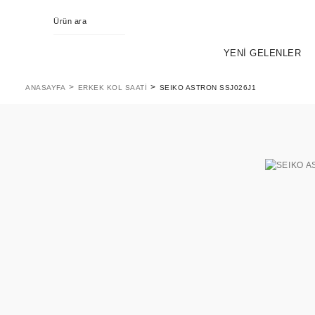
YENİ GELENLER
ANASAYFA
ERKEK KOL SAATI
SEIKO ASTRON SSJ026J1
KING SEIKO
EVOL
PR