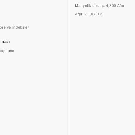
Manyetik direnç: 4,800 A/m
Ağırlık: 107.0 g
ibre ve indeksler
aması
 kaplama