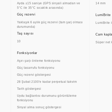
Ayda ±15 saniye (GPS sinyali almadan ve
14 mm
5°C ile 35°C sıcaklık arasında)
Güç rezervi
LumiBrite
Yaklaşık 6 aylık güç rezervi (tam şarj olması
LumiBrite 
durumunda)
Taş sayısı
Cam kapl
10
Süper net
Fonksiyonlar
Aşırı şarjı önleme fonksiyonu
Güç tasarrufu fonksiyonu
Güç rezervi göstergesi
28 Şubat 2100'e kadar perpetual takvim
Tarih göstergesi
Uydu bağlantısı durumunu görüntüleme
fonksiyonu
Sinyal alma sonuç göstergesi