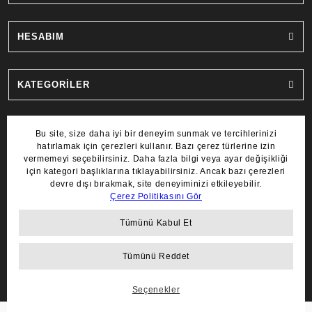
HESABIM
KATEGORİLER
MARKALAR
COPYRIGHT 2022 © AYDIN SAAT.
TÜM HAKLARI SAKLIDIR.
ile
ideasoft
e-