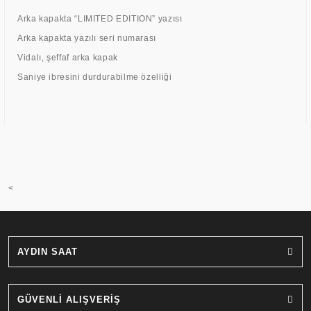
Arka kapakta “LIMITED EDITION” yazısı
Arka kapakta yazılı seri numarası
Vidalı, şeffaf arka kapak
Saniye ibresini durdurabilme özelliği
<
AYDIN SAAT
GÜVENLİ ALIŞVERİŞ