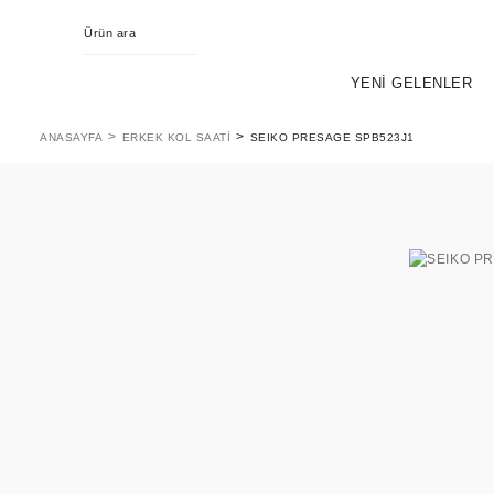
YENİ GELENLER
ANASAYFA
ERKEK KOL SAATI
SEIKO PRESAGE SPB523J1
KING SEIKO
EVOL
PR