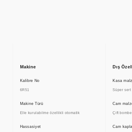
Makine
Dış Özell
Kalibre No
Kasa mal
6R51
Süper sert
Makine Türü
Cam mal
Elle kurulabilme özellikli otomatik
Çift bombel
Hassasiyet
Cam kapl