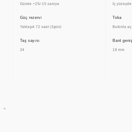
Günde +25/-15 saniye
İç yüzeyde
Güç rezervi
Toka
Yaklaşık 72 saat (3gün)
Butonla aç
Taş sayısı
Bant geniş
24
18 mm
<