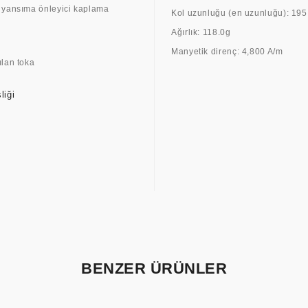
 yansıma önleyici kaplama
Kol uzunluğu (en uzunluğu): 19
Ağırlık: 118.0g
Manyetik direnç: 4,800 A/m
ılan toka
liği
BENZER ÜRÜNLER