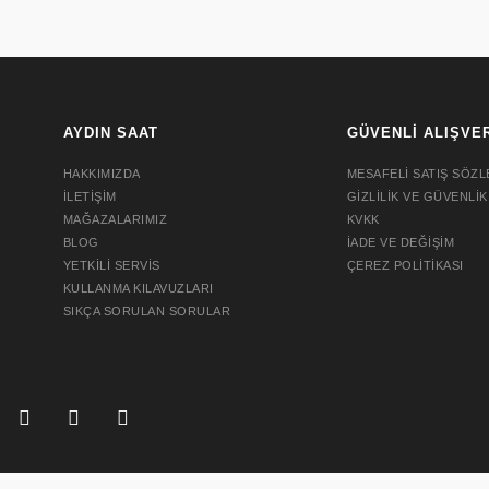
AYDIN SAAT
GÜVENLİ ALIŞVE
HAKKIMIZDA
MESAFELİ SATIŞ SÖZL
İLETİŞİM
GİZLİLİK VE GÜVENLİK
MAĞAZALARIMIZ
KVKK
BLOG
İADE VE DEĞİŞİM
YETKİLİ SERVİS
ÇEREZ POLİTİKASI
KULLANMA KILAVUZLARI
SIKÇA SORULAN SORULAR
SEIKO PRESAGE SPB521J1
SEIKO PRES
TPSF
T
62.995,00 ₺
62.99