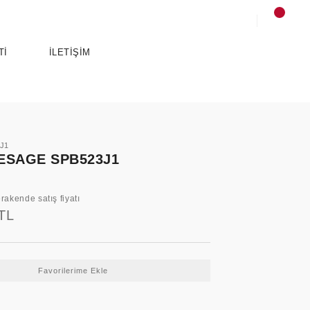
Tİ
İLETİŞİM
3J1
ESAGE SPB523J1
rakende satış fiyatı
TL
SPORTS
ANCE
ESSENTIALS