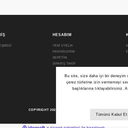
RİŞ
HESABIM
EŞMESİ
YENİ ÜYELİK
K
FAVORİLERİM
SEPETİM
SİPARİŞ TAKİP
AGE SPB524J1
COPYRIGHT 2022 © AYDIN SAAT.
TÜM HAKLARI SAKLIDIR.
PSF
5,00 ₺
ile
ideasoft
e-