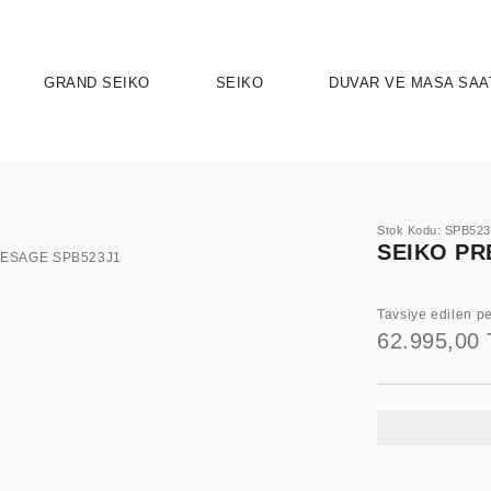
GRAND SEIKO
SEIKO
DUVAR VE MASA SAA
Stok Kodu: SPB52
SEIKO PR
Tavsiye edilen pe
62.995,00 
UTION 9
OSPEX
HERITAGE
PRESAGE
ASTRON
SPORT
SEIKO 5 
ELEG