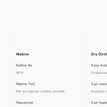
Makine
Dış Özell
Kalibre No
Kasa mal
6R35
Paslanmaz 
Makine Türü
Cam mal
Elle kurulabilme özellikli otomatik
Büyüteçli 
Hassasiyet
Cam kapl