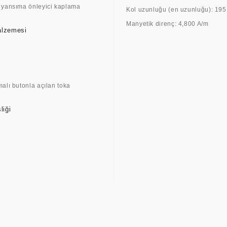
 yansıma önleyici kaplama
Kol uzunluğu (en uzunluğu): 19
Manyetik direnç: 4,800 A/m
alzemesi
malı butonla açılan toka
liği