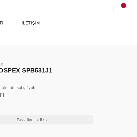
Tİ
İLETİŞİM
1J1
OSPEX SPB531J1
rakende satış fiyatı
TL
SPORTS
ANCE
ESSENTIALS