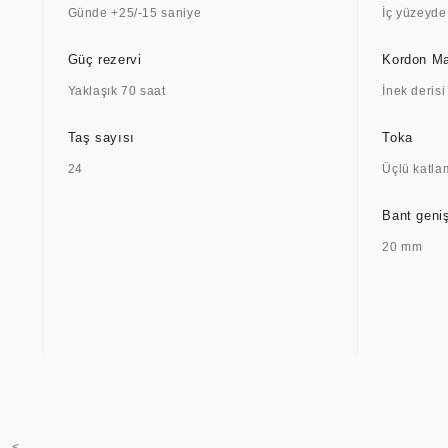
Günde +25/-15 saniye
İç yüzeyde
Güç rezervi
Kordon M
Yaklaşık 70 saat
İnek derisi
Taş sayısı
Toka
24
Üçlü katla
Bant geniş
20 mm
<