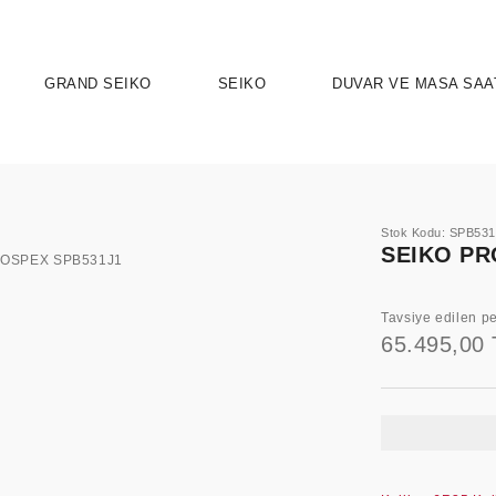
GRAND SEIKO
SEIKO
DUVAR VE MASA SAA
Stok Kodu: SPB53
SEIKO PR
Tavsiye edilen pe
65.495,00 
UTION 9
OSPEX
HERITAGE
PRESAGE
ASTRON
SPORT
SEIKO 5 
ELEG