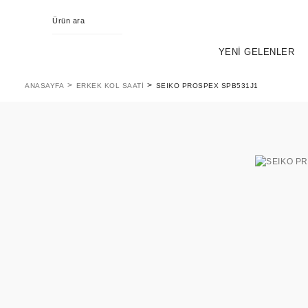
YENİ GELENLER
ANASAYFA
ERKEK KOL SAATI
SEIKO PROSPEX SPB531J1
KING SEIKO
EVOL
PR