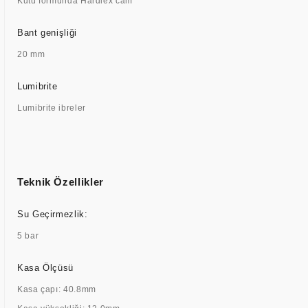
Kutu formunda Hardlex cam
Bant genişliği
20 mm
Lumibrite
Lumibrite ibreler
Teknik Özellikler
Su Geçirmezlik:
5 bar
Kasa Ölçüsü
Kasa çapı: 40.8mm