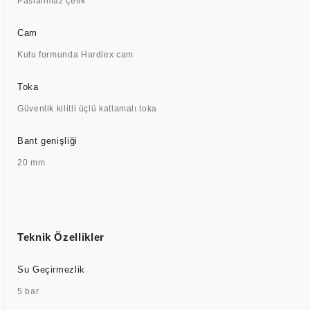
Paslanmaz çelik
Cam
Kutu formunda Hardlex cam
Toka
Güvenlik kilitli üçlü katlamalı toka
Bant genişliği
20 mm
Teknik Özellikler
Su Geçirmezlik
5 bar