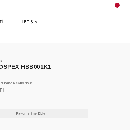
Tİ
İLETİŞİM
1K1
OSPEX HBB001K1
rakende satış fiyatı
TL
SPORTS
ANCE
ESSENTIALS