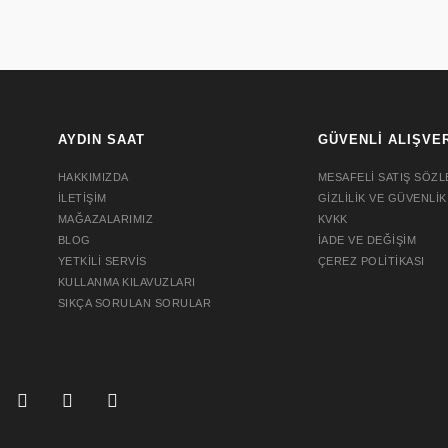
AYDIN SAAT
GÜVENLİ ALIŞVE
HAKKIMIZDA
MESAFELİ SATIŞ SÖZL
İLETİŞİM
GİZLİLİK VE GÜVENLİK
MAĞAZALARIMIZ
KVKK
BLOG
İADE VE DEĞİŞİM
YETKİLİ SERVİS
ÇEREZ POLİTİKASI
KULLANMA KILAVUZLARI
SIKÇA SORULAN SORULAR
SEIKO PROSPEX SPB509J1
TPSF