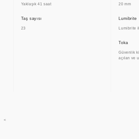
Yaklaşık 41 saat
20 mm
Taş sayısı
Lumibrite
23
Lumibrite i
Toka
Güvenlik ki
açılan ve 
<