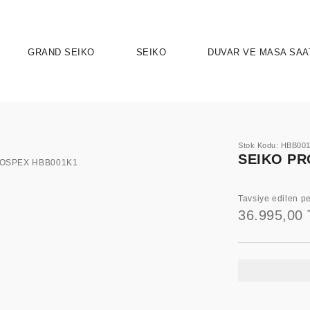
GRAND SEIKO
SEIKO
DUVAR VE MASA SAA
Stok Kodu: HBB00
SEIKO PR
Tavsiye edilen pe
36.995,00 
UTION 9
OSPEX
HERITAGE
PRESAGE
ASTRON
SPORT
SEIKO 5 
ELEG