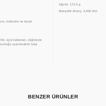
Ağırlık: 170.0 g
Manyetik direnç: 4,800 A/m
bre, indeksler ve bezel
litli, üçlü katlamalı, düğmeyle
uzunluğu ayarlanabilir toka
BENZER ÜRÜNLER