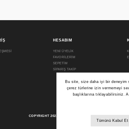
RİŞ
HESABIM
EŞMESİ
YENİ ÜYELİK
K
FAVORİLERİM
SEPETİM
SİPARİŞ TAKİP
COPYRIGHT 2022 © AYDIN SAAT.
TÜM HAKLARI SAKLIDIR.