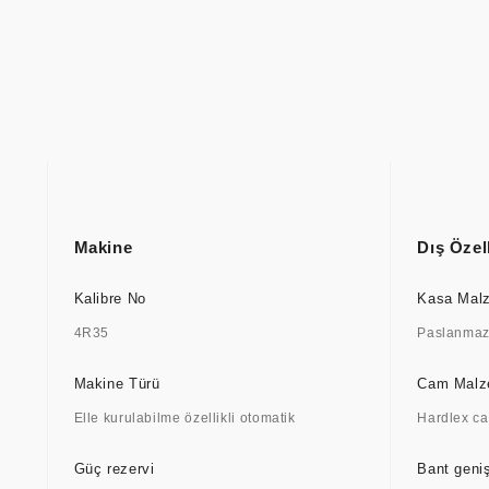
Makine
Dış Özell
Kalibre No
Kasa Mal
4R35
Paslanmaz 
Makine Türü
Cam Mal
Elle kurulabilme özellikli otomatik
Hardlex c
Güç rezervi
Bant geniş