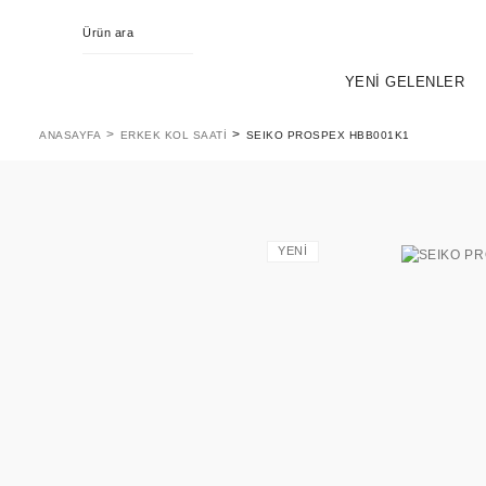
YENİ GELENLER
ANASAYFA
ERKEK KOL SAATI
SEIKO PROSPEX HBB001K1
YENİ
KING SEIKO
EVOL
PR