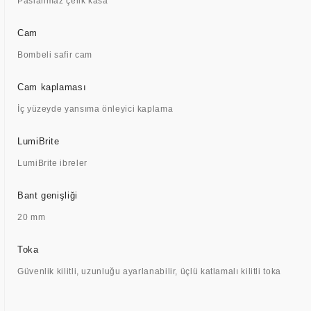
Paslanmaz çelik kasa
Cam
Bombeli safir cam
Cam kaplaması
İç yüzeyde yansıma önleyici kaplama
LumiBrite
LumiBrite ibreler
Bant genişliği
20 mm
Toka
Güvenlik kilitli, uzunluğu ayarlanabilir, üçlü katlamalı kilitli toka