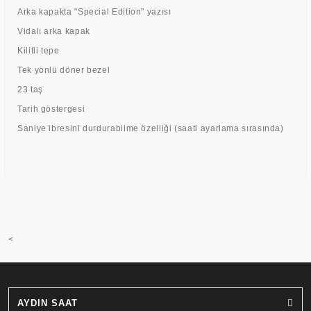
Arka kapakta "Special Edition" yazısı
Vidalı arka kapak
Kilitli tepe
Tek yönlü döner bezel
23 taş
Tarih göstergesi
Saniye ibresini durdurabilme özelliği (saati ayarlama sırasında)
<
AYDIN SAAT