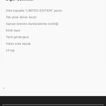
Arka kapakta "LIMITED EDITION" yazısı
Tek yöne döner bezel
Saniye ibresini durdurabilme özelliği
Kilitli tepe
Tarih göstergesi
Vidalı arka kapak
24 taş
<