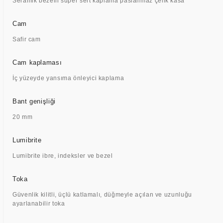
Seramik bezelli süper sert kaplama paslanmaz çelik kasa
Cam
Safir cam
Cam kaplaması
İç yüzeyde yansıma önleyici kaplama
Bant genişliği
20 mm
Lumibrite
Lumibrite ibre, indeksler ve bezel
Toka
Güvenlik kilitli, üçlü katlamalı, düğmeyle açılan ve uzunluğu
ayarlanabilir toka