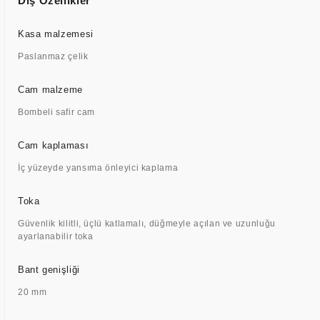
Dış Özellikler
Kasa malzemesi
Paslanmaz çelik
Cam malzeme
Bombeli safir cam
Cam kaplaması
İç yüzeyde yansıma önleyici kaplama
Toka
Güvenlik kilitli, üçlü katlamalı, düğmeyle açılan ve uzunluğu
ayarlanabilir toka
Bant genişliği
20 mm