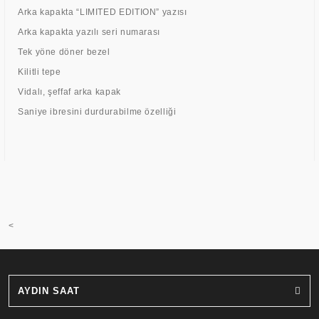
Arka kapakta “LIMITED EDITION” yazısı
Arka kapakta yazılı seri numarası
Tek yöne döner bezel
Kilitli tepe
Vidalı, şeffaf arka kapak
Saniye ibresini durdurabilme özelliği
<
AYDIN SAAT