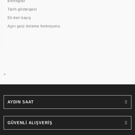
kronograf
Tarih göstergesi
Ek deri kayış
Aşırı şarjı önleme fonksiyonu
<
AYDIN SAAT
GÜVENLİ ALIŞVERİŞ