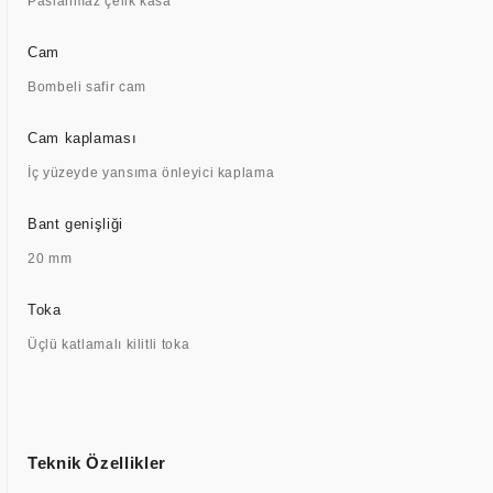
Paslanmaz çelik kasa
Cam
Bombeli safir cam
Cam kaplaması
İç yüzeyde yansıma önleyici kaplama
Bant genişliği
20 mm
Toka
Üçlü katlamalı kilitli toka
Teknik Özellikler