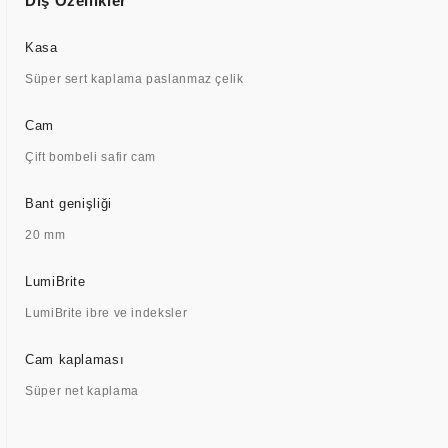
Dış Özellikler
Kasa
Süper sert kaplama paslanmaz çelik
Cam
Çift bombeli safir cam
Bant genişliği
20 mm
LumiBrite
LumiBrite ibre ve indeksler
Cam kaplaması
Süper net kaplama