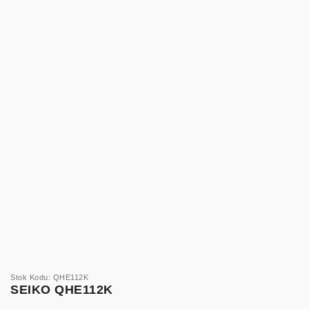
Stok Kodu: QHE112K
SEIKO QHE112K