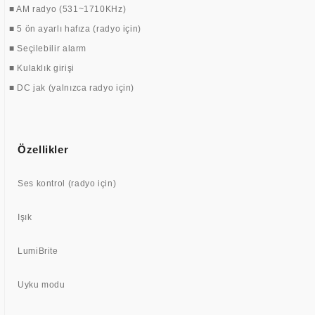
■ AM radyo (531~1710KHz)
■ 5 ön ayarlı hafıza (radyo için)
■ Seçilebilir alarm
■ Kulaklık girişi
■ DC jak (yalnızca radyo için)
Özellikler
Ses kontrol (radyo için)
Işık
LumiBrite
Uyku modu