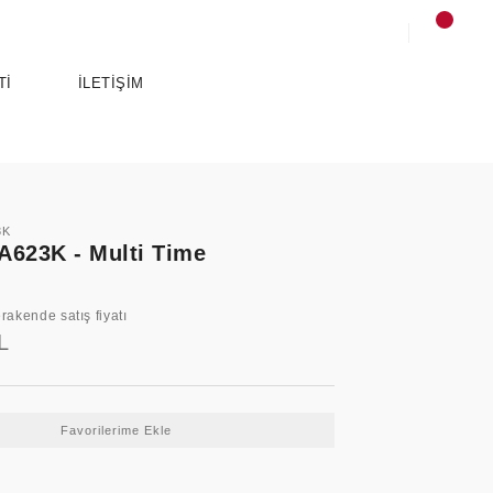
Tİ
İLETİŞİM
3K
623K - Multi Time
rakende satış fiyatı
L
SPORTS
ANCE
ESSENTIALS