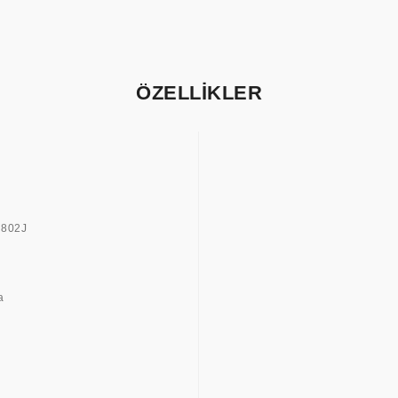
ÖZELLİKLER
2802J
a