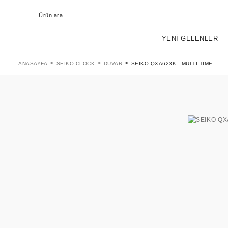
YENİ GELENLER
ANASAYFA
SEIKO CLOCK
DUVAR
SEIKO QXA623K - MULTI TIME
KING SEIKO
EVOL
PR