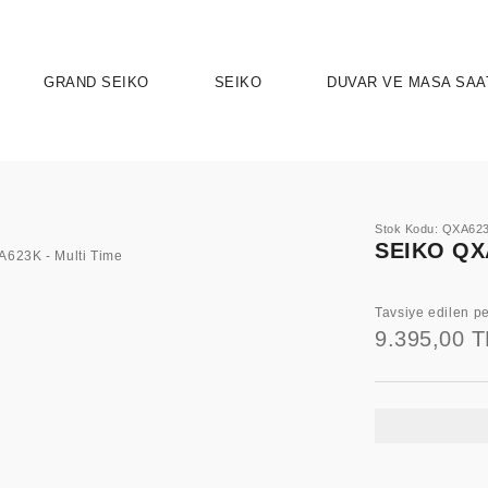
GRAND SEIKO
SEIKO
DUVAR VE MASA SAA
Stok Kodu: QXA62
SEIKO QXA
Tavsiye edilen pe
9.395,00 T
UTION 9
OSPEX
HERITAGE
PRESAGE
ASTRON
SPORT
SEIKO 5 
ELEG