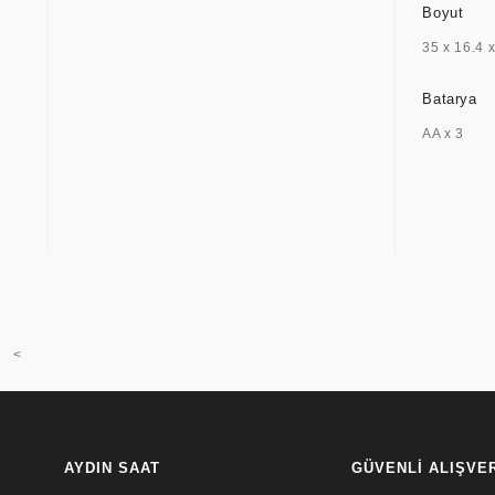
Boyut
35 x 16.4 
Batarya
AA x 3
<
AYDIN SAAT
GÜVENLİ ALIŞVE