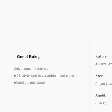
Genel Bakış
Kalibre
42802G/4
Çoklu zaman gösterme
■ 23 büyük şehrin yer aldığı metal plaka
Kasa
■Dahil edilmiş stand
Ahşap kas
Ağırlık
0.76 kg