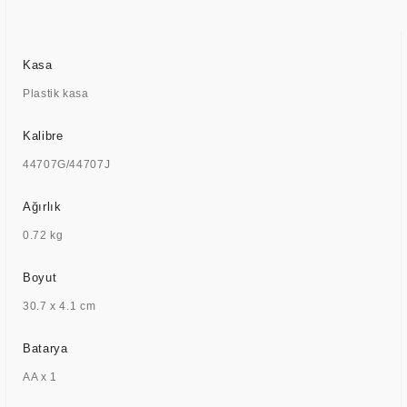
Kasa
Plastik kasa
Kalibre
44707G/44707J
Ağırlık
0.72 kg
Boyut
30.7 x 4.1 cm
Batarya
AA x 1