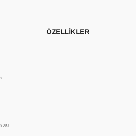
ÖZELLİKLER
sa
8908J