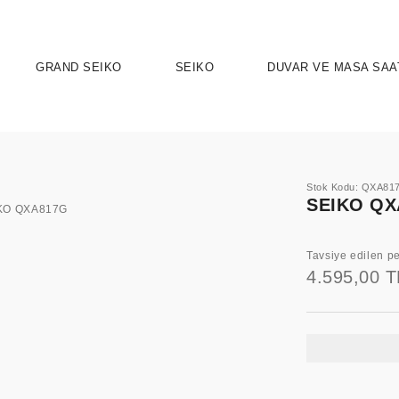
GRAND SEIKO
SEIKO
DUVAR VE MASA SAA
Stok Kodu: QXA81
SEIKO QX
Tavsiye edilen pe
4.595,00 T
UTION 9
OSPEX
HERITAGE
PRESAGE
ASTRON
SPORT
SEIKO 5 
ELEG