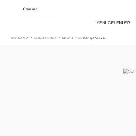
YENİ GELENLER
ANASAYFA
SEIKO CLOCK
DUVAR
SEIKO QXA817G
KING SEIKO
EVOL
PR