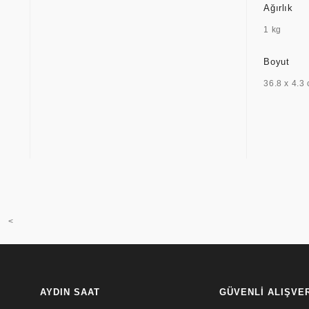
Ağırlık
1 kg
Boyut
36.8 x 4.3
<
AYDIN SAAT
GÜVENLİ ALIŞVE