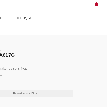
Tİ
İLETİŞİM
7G
A817G
rakende satış fiyatı
L
SPORTS
ANCE
ESSENTIALS