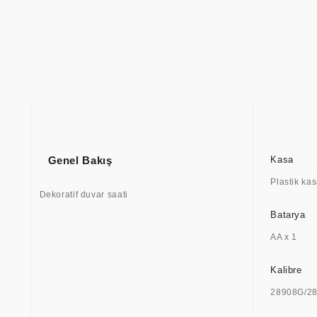
Genel Bakış
Kasa
Plastik ka
Dekoratif duvar saati
Batarya
AA x 1
Kalibre
28908G/2