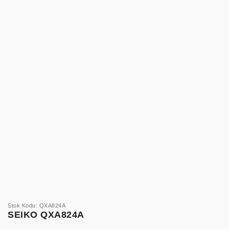
Stok Kodu: QXA824A
SEIKO QXA824A