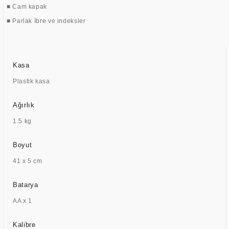
■ Cam kapak
■ Parlak İbre ve indeksler
Kasa
Plastik kasa
Ağırlık
1.5 kg
Boyut
41 x 5 cm
Batarya
AA x 1
Kalibre