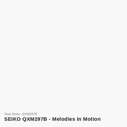
Stok Kodu: QXM297B
SEIKO QXM297B - Melodies In Motion