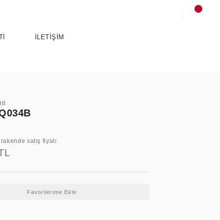
Tİ
İLETİŞİM
4B
Q034B
rakende satış fiyatı
TL
SPORTS
ANCE
ESSENTIALS