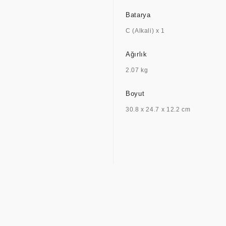
Batarya
C (Alkali) x 1
Ağırlık
2.07 kg
Boyut
30.8 x 24.7 x 12.2 cm