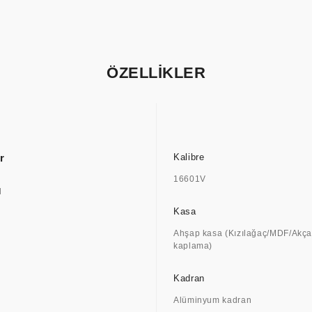
ÖZELLİKLER
r
Kalibre
16601V
l
Kasa
Ahşap kasa (Kızılağaç/MDF/Akç
kaplama)
Kadran
Alüminyum kadran