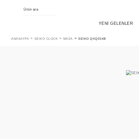
YENİ GELENLER
ANASAYFA
SEIKO CLOCK
MASA
SEIKO QXQ034B
KING SEIKO
EVOL
PR