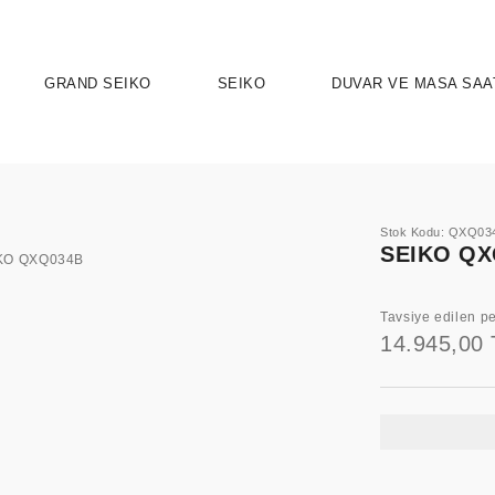
GRAND SEIKO
SEIKO
DUVAR VE MASA SAA
Stok Kodu: QXQ03
SEIKO QX
Tavsiye edilen pe
14.945,00 
UTION 9
OSPEX
HERITAGE
PRESAGE
ASTRON
SPORT
SEIKO 5 
ELEG