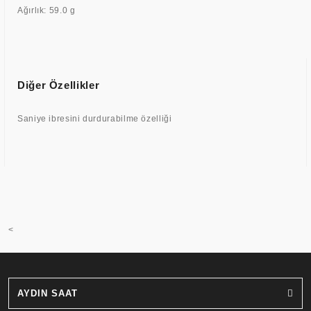
Ağırlık: 59.0 g
Diğer Özellikler
Saniye ibresini durdurabilme özelliği
<
AYDIN SAAT