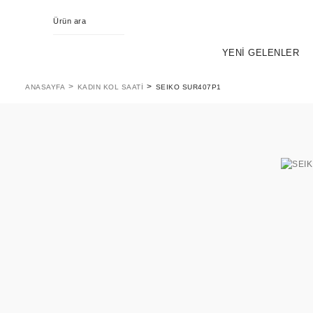
YENİ GELENLER
ANASAYFA
KADIN KOL SAATI
SEIKO SUR407P1
KING SEIKO
EVOL
PR