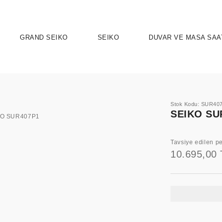
GRAND SEIKO
SEIKO
DUVAR VE MASA SAA
Stok Kodu: SUR40
SEIKO SU
Tavsiye edilen pe
10.695,00 
UTION 9
OSPEX
HERITAGE
PRESAGE
ASTRON
SPORT
SEIKO 5 
ELEG