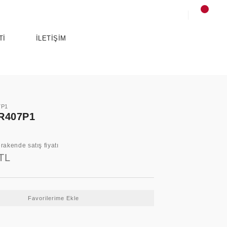
Tİ
İLETİŞİM
7P1
R407P1
rakende satış fiyatı
TL
SPORTS
ANCE
ESSENTIALS