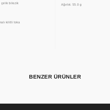
çelik bilezik
Ağırlık: 55.0 g
lı kilitli toka
BENZER ÜRÜNLER