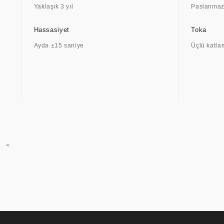
Yaklaşık 3 yıl
Paslanmaz 
Hassasiyet
Toka
Ayda ±15 saniye
Üçlü katlama
<