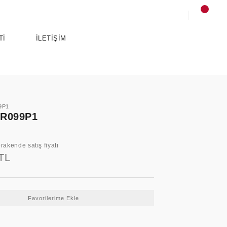
Tİ
İLETİŞİM
9P1
R099P1
rakende satış fiyatı
TL
SPORTS
ANCE
ESSENTIALS