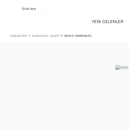
YENİ GELENLER
ANASAYFA
KADIN KOL SAATI
SEIKO SWR099P1
KING SEIKO
EVOL
PR