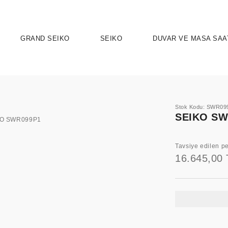
GRAND SEIKO
SEIKO
DUVAR VE MASA SAA
Stok Kodu: SWR09
SEIKO SW
Tavsiye edilen pe
16.645,00 
UTION 9
OSPEX
HERITAGE
PRESAGE
ASTRON
SPORT
SEIKO 5 
ELEG