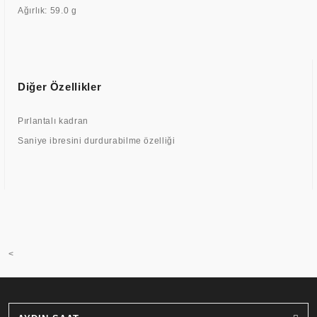
Ağırlık: 59.0 g
Diğer Özellikler
Pırlantalı kadran
Saniye ibresini durdurabilme özelliği
<