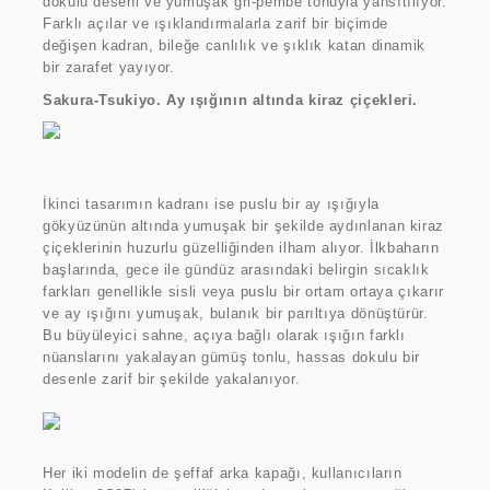
dokulu deseni ve yumuşak gri-pembe tonuyla yansıtılıyor.
Farklı açılar ve ışıklandırmalarla zarif bir biçimde
değişen kadran, bileğe canlılık ve şıklık katan dinamik
bir zarafet yayıyor.
Sakura-Tsukiyo. Ay ışığının altında kiraz çiçekleri.
İkinci tasarımın kadranı ise puslu bir ay ışığıyla
gökyüzünün altında yumuşak bir şekilde aydınlanan kiraz
çiçeklerinin huzurlu güzelliğinden ilham alıyor.
İlkbaharın
başlarında, gece ile gündüz arasındaki belirgin sıcaklık
farkları genellikle sisli veya puslu bir ortam ortaya çıkarır
ve ay ışığını yumuşak, bulanık bir parıltıya dönüştürür.
Bu büyüleyici sahne, açıya bağlı olarak ışığın farklı
nüanslarını yakalayan gümüş tonlu, hassas dokulu bir
desenle zarif bir şekilde yakalanıyor.
Her iki modelin de şeffaf arka kapağı, kullanıcıların