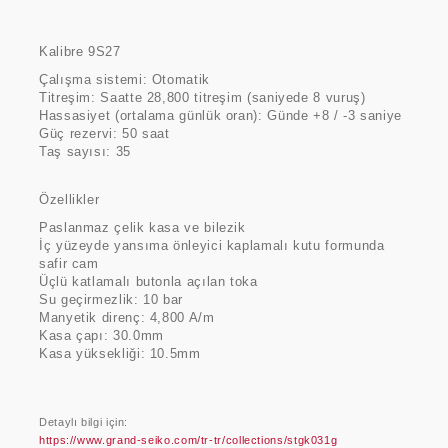
Kalibre 9S27
Çalışma sistemi: Otomatik
Titreşim: Saatte 28,800 titreşim (saniyede 8 vuruş)
Hassasiyet (ortalama günlük oran): Günde +8 / -3 saniye
Güç rezervi: 50 saat
Taş sayısı: 35
Özellikler
Paslanmaz çelik kasa ve bilezik
İç yüzeyde yansıma önleyici kaplamalı kutu formunda
safir cam
Üçlü katlamalı butonla açılan toka
Su geçirmezlik: 10 bar
Manyetik direnç: 4,800 A/m
Kasa çapı: 30.0mm
Kasa yüksekliği: 10.5mm
Detaylı bilgi için:
https://www.grand-seiko.com/tr-tr/collections/stgk031g