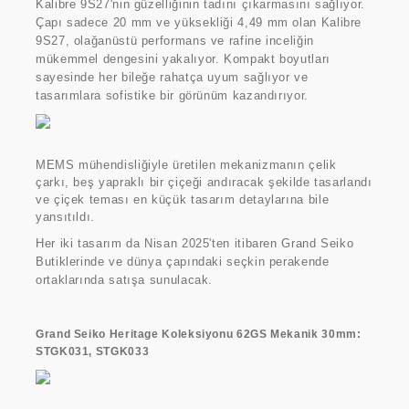
Kalibre 9S27'nin güzelliğinin tadını çıkarmasını sağlıyor.
Çapı sadece 20 mm ve yüksekliği 4,49 mm olan Kalibre
9S27, olağanüstü performans ve rafine inceliğin
mükemmel dengesini yakalıyor. Kompakt boyutları
sayesinde her bileğe rahatça uyum sağlıyor ve
tasarımlara sofistike bir görünüm kazandırıyor.
MEMS mühendisliğiyle üretilen mekanizmanın çelik
çarkı, beş yapraklı bir çiçeği andıracak şekilde tasarlandı
ve çiçek teması en küçük tasarım detaylarına bile
yansıtıldı.
Her iki tasarım da Nisan 2025'ten itibaren Grand Seiko
Butiklerinde ve dünya çapındaki seçkin perakende
ortaklarında satışa sunulacak.
Grand Seiko Heritage Koleksiyonu 62GS Mekanik 30mm:
STGK031, STGK033