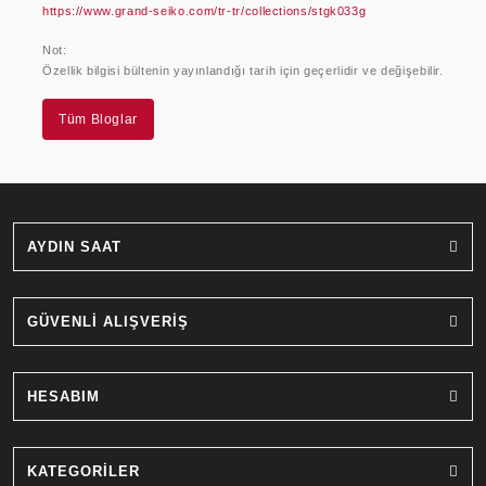
https://www.grand-seiko.com/tr-tr/collections/stgk033g
Not:
Özellik bilgisi bültenin yayınlandığı tarih için geçerlidir ve değişebilir.
Tüm Bloglar
AYDIN SAAT
GÜVENLİ ALIŞVERİŞ
HESABIM
KATEGORİLER