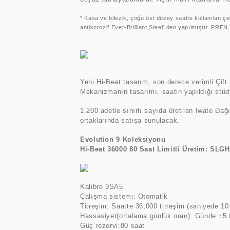
* Kasa ve bilezik, çoğu üst düzey saatte kullanılan ç
antikorozif Ever-Brilliant Steel' den yapılmıştır. PREN
Yeni Hi-Beat tasarım, son derece verimli Çift
Mekanizmanın tasarımı, saatin yapıldığı stüd
1.200 adetle sınırlı sayıda üretilen Iwate D
ortaklarında satışa sunulacak.
Evolution 9 Koleksiyonu
Hi-Beat 36000 80 Saat Limitli Üretim: SLG
Kalibre 9SA5
Çalışma sistemi: Otomatik
Titreşim: Saatte 36,000 titreşim (saniyede 10
Hassasiyet(ortalama günlük oran): Günde +5 
Güç rezervi:80 saat