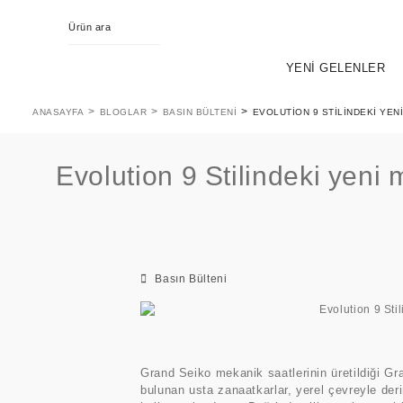
YENİ GELENLER
ANASAYFA
BLOGLAR
BASIN BÜLTENI
EVOLUTION 9 STILINDEKI YENI
Evolution 9 Stilindeki yeni 
Basın Bülteni
KING SEIKO
EVOL
PR
Tasarım, Iwate Dağı desen
Grand Seiko mekanik saatlerinin üretildiği Gr
bulunan usta zanaatkarlar, yerel çevreyle der