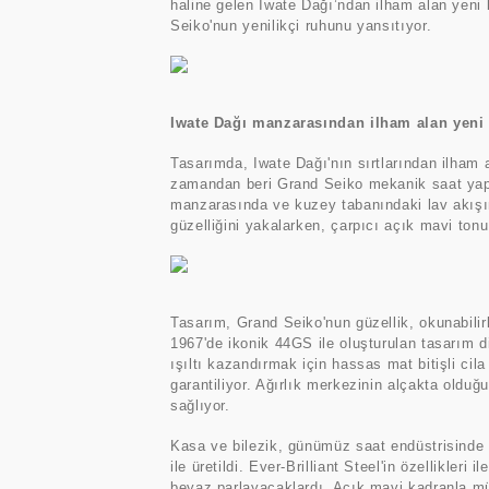
haline gelen Iwate Dağı’ndan ilham alan yeni 
Seiko'nun yenilikçi ruhunu yansıtıyor.
Iwate Dağı manzarasından ilham alan yeni 
Tasarımda, Iwate Dağı'nın sırtlarından ilham a
zamandan beri Grand Seiko mekanik saat yapımcı
manzarasında ve kuzey tabanındaki lav akış
güzelliğini yakalarken, çarpıcı açık mavi ton
Tasarım, Grand Seiko'nun güzellik, okunabilirli
1967'de ikonik 44GS ile oluşturulan tasarım d
ışıltı kazandırmak için hassas mat bitişli cila 
garantiliyor. Ağırlık merkezinin alçakta olduğ
sağlıyor.
Kasa ve bilezik, günümüz saat endüstrisinde t
ile üretildi. Ever-Brilliant Steel'in özellikle
beyaz parlayacaklardı. Açık mavi kadranla mü