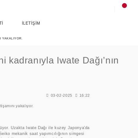
Tİ
İLETİŞİM
I YAKALIYOR.
eni kadranıyla Iwate Dağı’nın
SPORTS
ANCE
ESSENTIALS
03-02-2025
16:22
lüyor. Uzakta Iwate Dağı ile kuzey Japonya'da
d Seiko mekanik saat yapımcılığının simgesi