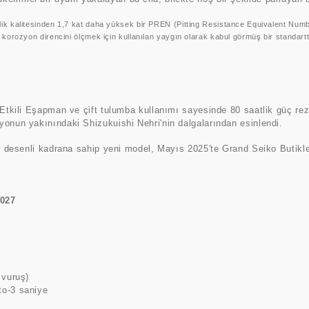
elik kalitesinden 1,7 kat daha yüksek bir PREN (Pitting Resistance Equivalent Numb
, korozyon direncini ölçmek için kullanılan yaygın olarak kabul görmüş bir standartt
 Etkili Eşapman ve çift tulumba kullanımı sayesinde 80 saatlik güç reze
yonun yakınındaki Shizukuishi Nehri'nin dalgalarından esinlendi.
ağı desenli kadrana sahip yeni model, Mayıs 2025'te Grand Seiko Butik
H027
 vuruş)
to-3 saniye