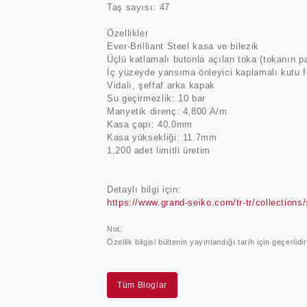
Taş sayısı: 47
Özellikler
Ever-Brilliant Steel kasa ve bilezik
Üçlü katlamalı butonla açılan toka (tokanın p
İç yüzeyde yansıma önleyici kaplamalı kutu 
Vidalı, şeffaf arka kapak
Su geçirmezlik: 10 bar
Manyetik direnç: 4,800 A/m
Kasa çapı: 40.0mm
Kasa yüksekliği: 11.7mm
1,200 adet limitli üretim
Detaylı bilgi için:
https://www.grand-seiko.com/tr-tr/collections
Not:
Özellik bilgisi bültenin yayınlandığı tarih için geçerlidi
Tüm Bloglar