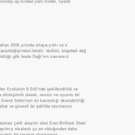
teknoloji açısından yeni model, Grand
adran 2006 yılında ortaya çıktı ve o
nardağlarından biridir; tarihini, engebeli dağ
ldüğü gibi Iwate Dağı’nın zamansız
.
en Evolution 9 Stili’nde şekillendirildi ve
ile dönüşümlü olarak, sessiz ve uyumlu bir
ri, Grand Seiko'nun ün kazandığı okunabilirliği
ahat ve güvenli bir şekilde oturmasını
anmaz çelik alaşımı olan Ever-Brilliant Steel
n yapılmış olsalardı şu an olduğundan daha
yumlu bir tasarım oluşturuyor.