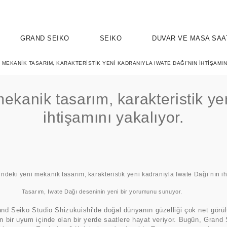
GRAND SEIKO
SEIKO
DUVAR VE MASA SAA
 MEKANIK TASARIM, KARAKTERISTIK YENI KADRANIYLA IWATE DAĞI’NIN IHTIŞAMIN
mekanik tasarım, karakteristik y
ihtişamını yakalıyor.
UTION 9
OSPEX
HERITAGE
PRESAGE
ASTRON
SPORT
SEIKO 5 
ELEG
inin yeni bir yorumunu sunuyor.
and Seiko Studio Shizukuishi'de doğal dünyanın güzelliği çok net görü
in bir uyum içinde olan bir yerde saatlere hayat veriyor. Bugün, Gran