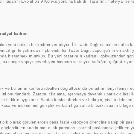
bir tasarım Evolution 9 Koleksiyonu'na katıldı. Tasarım, materyal ve 
radyal kadran
lan yeni dokulu bir kadran yer alıyor. İlk Iwate Dağı desenine sahip k
lığı ile yakından ilişkilendirildi. Iwate Dağı, Japonya'nın en aktif ya
ında hissetmek mümkün. Bu yeni tasarımın kadranı, gökyüzünden görü
u, bu simge yapıyı çevreleyen havanın ve suyun saflığını çağrıştırıyor
k ve kullanım konforu idealleri doğrultusunda bir adım ileriyi temsil ed
ilini onurlandırdı. Zaratsu cilalama, aşınmaya dayanıklı parlak cilası 
ile birlikte uygulanır. Saatin keskin ibreleri ve belirgin, yivli indeksle
u kasa ve mükemmel genişlik ve kalınlığa sahip bilezik, saatin bileğe r
ipik olarak görülenlerden daha fazla korozyon direncine sahip bir pasl
ri ile güçlendirilen saatin mat cilalı parçaları, normal paslanmaz çelikte
kemmel bir uyum yakalayan bu cila, bilekte hoş bir şekilde parlayan u