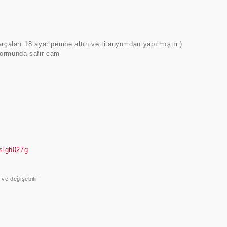
arçaları 18 ayar pembe altın ve titanyumdan yapılmıştır.)
formunda safir cam
/slgh027g
r ve değişebilir