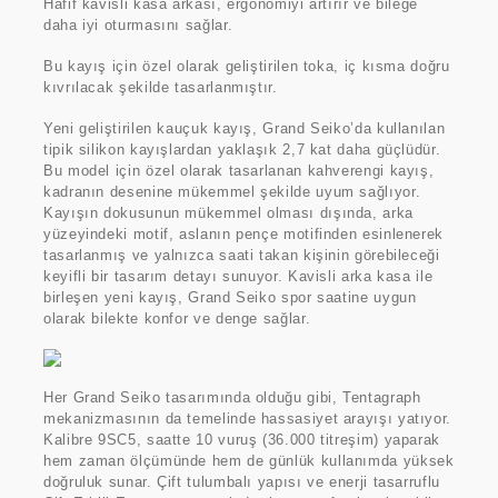
Hafif kavisli kasa arkası, ergonomiyi artırır ve bileğe
daha iyi oturmasını sağlar.
Bu kayış için özel olarak geliştirilen toka, iç kısma doğru
kıvrılacak şekilde tasarlanmıştır.
Yeni geliştirilen kauçuk kayış, Grand Seiko’da kullanılan
tipik silikon kayışlardan yaklaşık 2,7 kat daha güçlüdür.
Bu model için özel olarak tasarlanan kahverengi kayış,
kadranın desenine mükemmel şekilde uyum sağlıyor.
Kayışın dokusunun mükemmel olması dışında, arka
yüzeyindeki motif, aslanın pençe motifinden esinlenerek
tasarlanmış ve yalnızca saati takan kişinin görebileceği
keyifli bir tasarım detayı sunuyor. Kavisli arka kasa ile
birleşen yeni kayış, Grand Seiko spor saatine uygun
olarak bilekte konfor ve denge sağlar.
Her Grand Seiko tasarımında olduğu gibi, Tentagraph
mekanizmasının da temelinde hassasiyet arayışı yatıyor.
Kalibre 9SC5, saatte 10 vuruş (36.000 titreşim) yaparak
hem zaman ölçümünde hem de günlük kullanımda yüksek
doğruluk sunar. Çift tulumbalı yapısı ve enerji tasarruflu