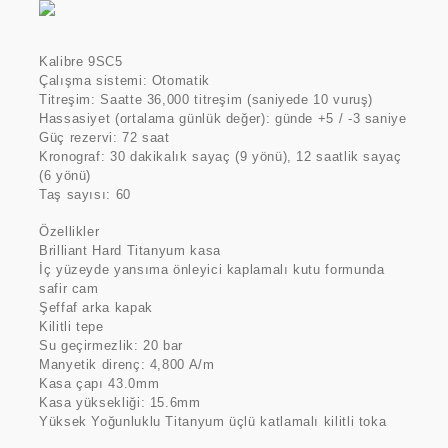
Kalibre 9SC5
Çalışma sistemi: Otomatik
Titreşim: Saatte 36,000 titreşim (saniyede 10 vuruş)
Hassasiyet (ortalama günlük değer): günde +5 / -3 saniye
Güç rezervi: 72 saat
Kronograf: 30 dakikalık sayaç (9 yönü), 12 saatlik sayaç
(6 yönü)
Taş sayısı: 60
Özellikler
Brilliant Hard Titanyum kasa
İç yüzeyde yansıma önleyici kaplamalı kutu formunda
safir cam
Şeffaf arka kapak
Kilitli tepe
Su geçirmezlik: 20 bar
Manyetik direnç: 4,800 A/m
Kasa çapı 43.0mm
Kasa yüksekliği: 15.6mm
Yüksek Yoğunluklu Titanyum üçlü katlamalı kilitli toka