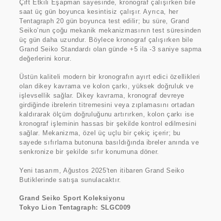
Çift Etkili Eşapman sayesinde, kronograf çalışırken bile
saat üç gün boyunca kesintisiz çalışır. Ayrıca, her
Tentagraph 20 gün boyunca test edilir; bu süre, Grand
Seiko’nun çoğu mekanik mekanizmasının test süresinden
üç gün daha uzundur. Böylece kronograf çalışırken bile
Grand Seiko Standardı olan günde +5 ila -3 saniye sapma
değerlerini korur.
Üstün kaliteli modern bir kronografın ayırt edici özellikleri
olan dikey kavrama ve kolon çarkı, yüksek doğruluk ve
işlevsellik sağlar. Dikey kavrama, kronograf devreye
girdiğinde ibrelerin titremesini veya zıplamasını ortadan
kaldırarak ölçüm doğruluğunu artırırken, kolon çarkı ise
kronograf işleminin hassas bir şekilde kontrol edilmesini
sağlar. Mekanizma, özel üç uçlu bir çekiç içerir; bu
sayede sıfırlama butonuna basıldığında ibreler anında ve
senkronize bir şekilde sıfır konumuna döner.
Yeni tasarım, Ağustos 2025'ten itibaren Grand Seiko
Butiklerinde satışa sunulacaktır.
Grand Seiko Sport Koleksiyonu
Tokyo Lion Tentagraph: SLGC009