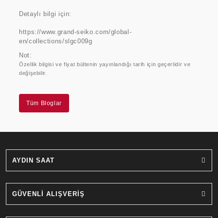
Detaylı bilgi için:
https://www.grand-seiko.com/global-
en/collections/slgc009g
Not:
Özellik bilgisi ve fiyat bültenin yayınlandığı tarih için geçerlidir ve
değişebilir.
Tüm Bloglar
AYDIN SAAT
GÜVENLİ ALIŞVERİŞ