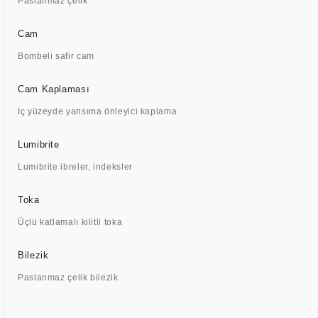
Paslanmaz çelik
Cam
Bombeli safir cam
Cam Kaplaması
İç yüzeyde yansıma önleyici kaplama
Lumibrite
Lumibrite ibreler, indeksler
Toka
Üçlü katlamalı kilitli toka
Bilezik
Paslanmaz çelik bilezik