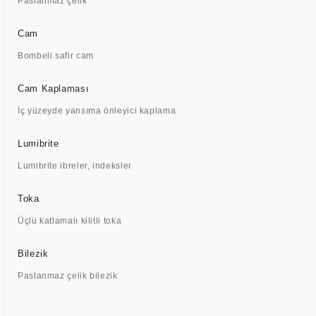
Paslanmaz çelik
Cam
Bombeli safir cam
Cam Kaplaması
İç yüzeyde yansıma önleyici kaplama
Lumibrite
Lumibrite ibreler, indeksler
Toka
Üçlü katlamalı kilitli toka
Bilezik
Paslanmaz çelik bilezik